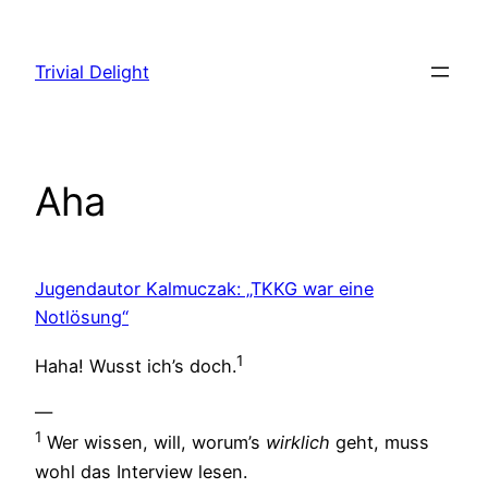
Zum
Inhalt
Trivial Delight
springen
Aha
Jugendautor Kalmuczak: „TKKG war eine
Notlösung“
1
Haha! Wusst ich’s doch.
—
1
Wer wissen, will, worum’s
wirklich
geht, muss
wohl das Interview lesen.